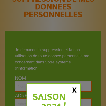
DONNÉES
PERSONNELLES
Je demande la suppression et la non
utilisation de toute donnée personnelle me
concernant dans votre système
d'information.
NOM
X
ADRESSE
SAISON